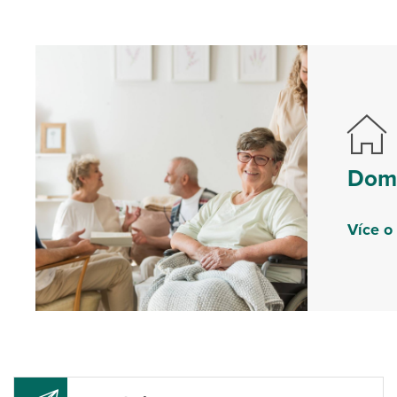
Domo
Více o