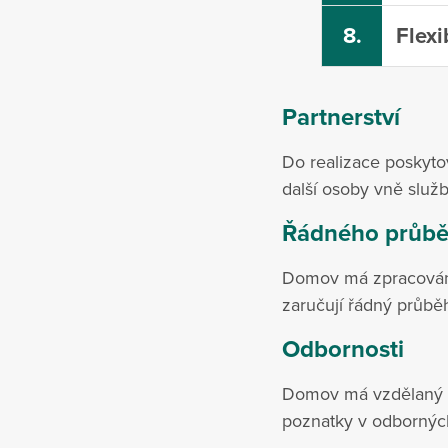
8.
Flexib
Partnerství
Do realizace poskyto
další osoby vně služb
Řádného průbě
Domov má zpracovány 
zaručují řádný průběh
Odbornosti
Domov má vzdělaný a 
poznatky v odborných