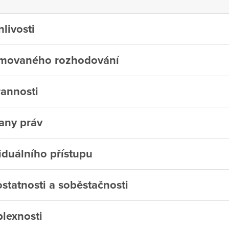
livosti
rmovaného rozhodování
rannosti
any práv
iduálního přístupu
tatnosti a soběstačnosti
lexnosti