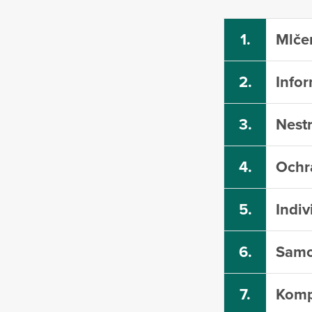
1.
Mlčen
2.
Info
3.
Nest
4.
Ochr
5.
Indiv
6.
Samos
7.
Komp