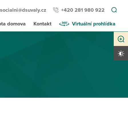
socialni@dsuvaly.cz
+420 281 980 922
ota domova
Kontakt
Virtuální prohlídka
Zvětši
Vysoký 