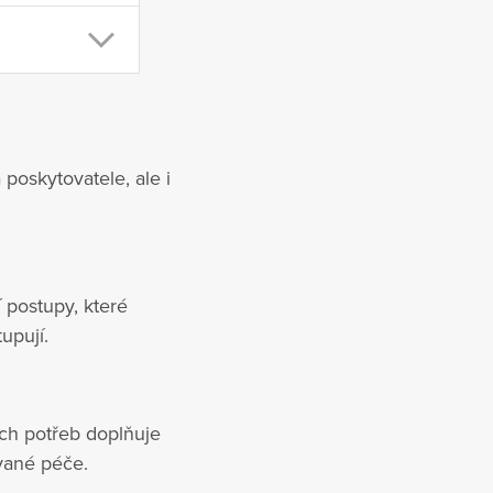
poskytovatele, ale i
 postupy, které
upují.
ích potřeb doplňuje
vané péče.