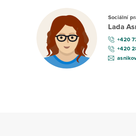
Sociální p
Lada As
+420 7
+420 2
asniko