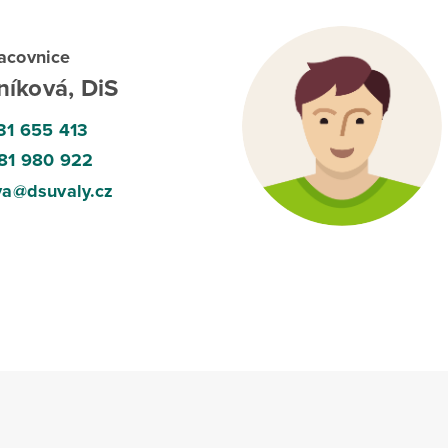
racovnice
níková, DiS
31 655 413
81 980 922
va@dsuvaly.cz