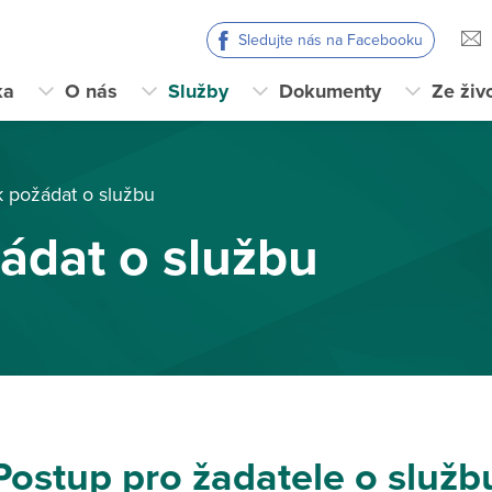
Sledujte nás na Facebooku
ka
O nás
Služby
Dokumenty
Ze živ
k požádat o službu
ádat o službu
Postup pro žadatele o služb