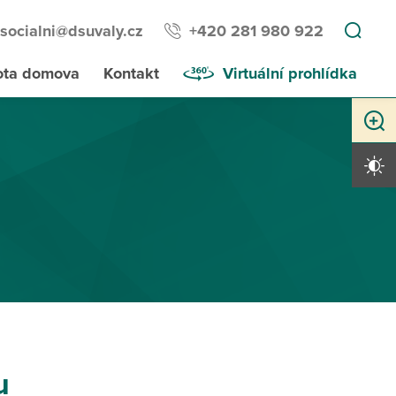
socialni@dsuvaly.cz
+420 281 980 922
ota domova
Kontakt
Virtuální prohlídka
Zvětši
Vysoký 
u