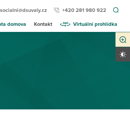
socialni@dsuvaly.cz
+420 281 980 922
ota domova
Kontakt
Virtuální prohlídka
Zvětši
Vysoký 