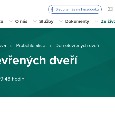
Sledujte nás na Facebooku
ka
O nás
Služby
Dokumenty
Ze živ
ova
Proběhlé akce
Den otevřených dveří
vřených dveří
 9:48 hodin